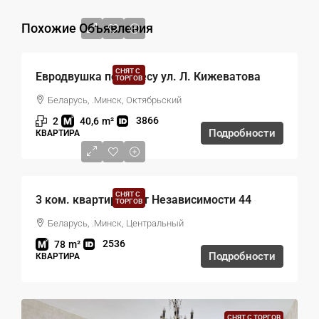
Похожие Объявления
СНЯТ С
Евродвушка по адресу ул. Л. Кижеватова
ТОРГОВ
Беларусь, .Минск, Октябрьский
3866
2
40,6
m²
Подробности
КВАРТИРА
СНЯТ С
3 ком. квартира пр-т Независимости 44
ТОРГОВ
Беларусь, .Минск, Центральный
2536
78
m²
Подробности
КВАРТИРА
СНЯТ С ТОРГОВ