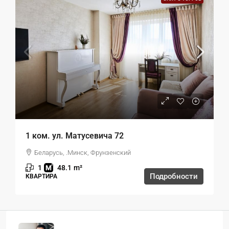
1 ком. ул. Матусевича 72
Беларусь, .Минск, Фрунзенский
1
48.1
m²
Подробности
КВАРТИРА